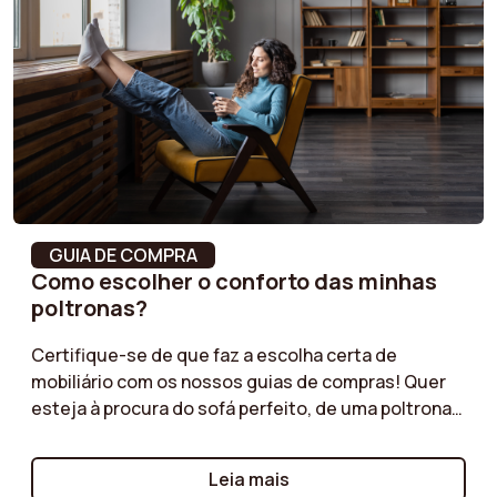
Densidade do
25 kg/m³
assento
Revestimento
Veludo
Composição do
100% poliéster
tecido
Enchimento do
Espuma de poliuretano
GUIA DE COMPRA
assento
Como escolher o conforto das minhas
poltronas?
Carga máxima
150 kg
suportada
Certifique-se de que faz a escolha certa de
mobiliário com os nossos guias de compras! Quer
Peso do produto
3 kg
esteja à procura do sofá perfeito, de uma poltrona
confortável ou de um pufe prático, os nossos guias
Tipo de produto
otomano
oferecem conselhos valiosos para cada tipo de
Leia mais
móvel. Descubra os critérios essenciais a