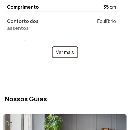
Comprimento
35 cm
Conforto dos
Equilíbrio
assentos
Instruções de
Não
instalação
Ver mais
Baú de Arrumação
Não
Estilo
Art Déco
Altura
43 cm
Nossos Guias
Largura
35 cm
Diâmetro
35 cm