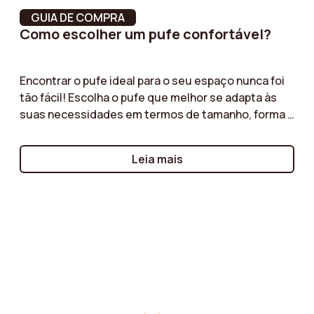
GUIA DE COMPRA
Como escolher um pufe confortável?
Encontrar o pufe ideal para o seu espaço nunca foi
tão fácil! Escolha o pufe que melhor se adapta às
suas necessidades em termos de tamanho, forma e
funcionalidade. Pufe de veludo, pufe de bouclé,
pufe com arrumação... os nossos guias oferecem
Leia mais
conselhos práticos para selecionar o pufe que
complementará os seus móveis, oferecendo
simultaneamente utilidade prática e estética.