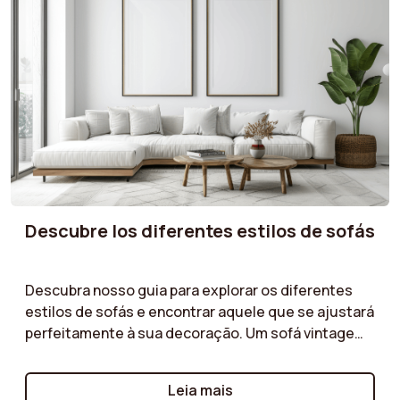
Descubre los diferentes estilos de sofás
Descubra nosso guia para explorar os diferentes
estilos de sofás e encontrar aquele que se ajustará
perfeitamente à sua decoração. Um sofá vintage
para um toque retrô, um modelo art déco para um
visual sofisticado, um estilo industrial para uma
Leia mais
atmosfera urbana ou um sofá cottage para um