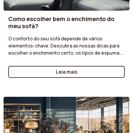
Como escolher bem o enchimento do
meu sofá?
O conforto do seu sofá depende de vários
elementos-chave. Descubra as nossas dicas para
escolher o enchimento certo, os tipos de espuma e
as estruturas mais adequadas às suas
necessidades. Prefere uma assento mais macio ou
Leia mais
firme? Desfrute de um conforto ideal com um sofá
perfeitamente adaptado aos seus momentos de
relaxamento.