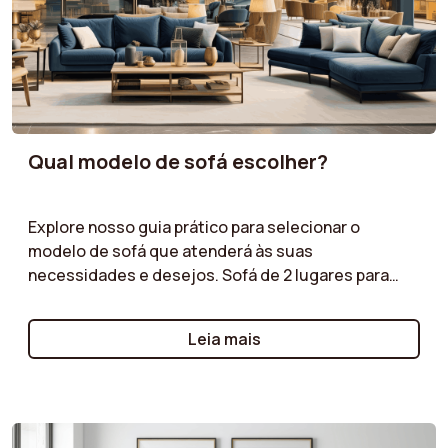
Qual modelo de sofá escolher?
Explore nosso guia prático para selecionar o
modelo de sofá que atenderá às suas
necessidades e desejos. Sofá de 2 lugares para
pequenos espaços, sofá de canto para uma sala de
estar espaçosa ou sofá modular para máxima
Leia mais
flexibilidade: ajudamos você a entender as
vantagens de cada tipo de modelo. Siga nossas
dicas para fazer a escolha certa!