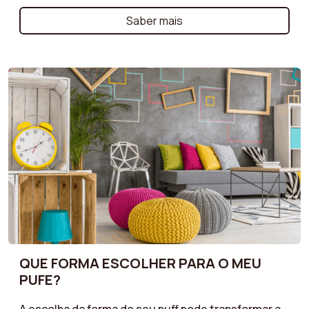
um modelo maior para uma sala de estar espaçosa,
o nosso guia de compras ajuda você a selecionar as
Saber mais
dimensões ideais. Considere o tamanho da sua
sala, a disposição dos seus móveis e as suas
necessidades de conforto para encontrar a
poltrona que se adapta perfeitamente ao seu
interior, sem sobrecarregar o espaço. Otimize a sua
decoração com uma poltrona que combine
conforto e proporções equilibradas!
QUE FORMA ESCOLHER PARA O MEU
PUFE?
A escolha da forma do seu puff pode transformar a