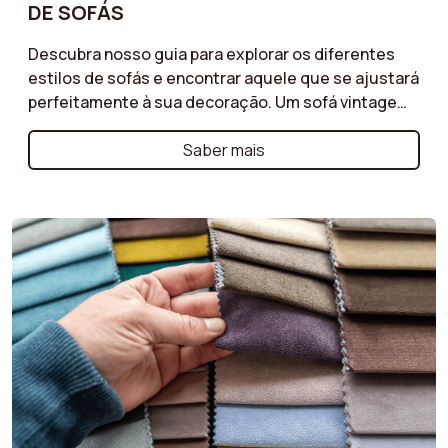
DE SOFÁS
Descubra nosso guia para explorar os diferentes
estilos de sofás e encontrar aquele que se ajustará
perfeitamente à sua decoração. Um sofá vintage
para um toque retrô, um modelo art déco para um
visual sofisticado, um estilo industrial para uma
Saber mais
atmosfera urbana ou um sofá cottage para um
ambiente acolhedor e convidativo: cada estilo tem
seus próprios atrativos. Aprenda a selecionar o que
realçará seu interior refletindo sua personalidade.
Crie um espaço único e harmonioso com o sofá
perfeito para sua decoração!