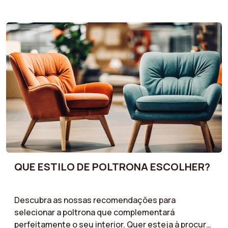
considerar, tais como materiais, estilos, dimensões
e funcionalidades, para fazer as escolhas certas
que satisfaçam as suas necessidades e estilo de
vida. Os nossos guias são concebidos para o ajudar
a encontrar móveis que combinem conforto,
qualidade e estética, respeitando o seu
orçamento.
QUE ESTILO DE POLTRONA ESCOLHER?
Descubra as nossas recomendações para
selecionar a poltrona que complementará
perfeitamente o seu interior. Quer esteja à procura