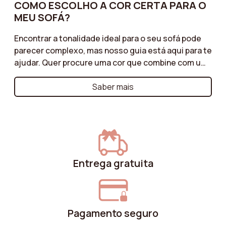
COMO ESCOLHO A COR CERTA PARA O
MEU SOFÁ?
Encontrar a tonalidade ideal para o seu sofá pode
parecer complexo, mas nosso guia está aqui para te
ajudar. Quer procure uma cor que combine com um
ambiente discreto ou um tom mais ousado para
energizar a sua sala, descubra as nossas dicas para
Saber mais
harmonizar o seu sofá com a sua decoração. Tons
neutros para um estilo intemporal, cores vivas para
um efeito moderno ou tons naturais para um
ambiente acolhedor: siga as nossas
recomendações para uma escolha de cores que irá
valorizar o seu espaço e ao mesmo tempo reflectir
Entrega gratuita
a sua personalidade.
Pagamento seguro