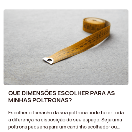
efeito ousado ou tons naturais para um toque
escandinavo: aprenda a combinar a sua poltrona
com o estilo do seu interior. Quer deseje uma
poltrona que se integre harmoniosamente no seu
espaço ou que se torne a peça central, os nossos
conselhos irão ajudá-lo a fazer a escolha certa.
QUE DIMENSÕES ESCOLHER PARA AS
MINHAS POLTRONAS?
Escolher o tamanho da sua poltrona pode fazer toda
a diferença na disposição do seu espaço. Seja uma
poltrona pequena para um cantinho acolhedor ou