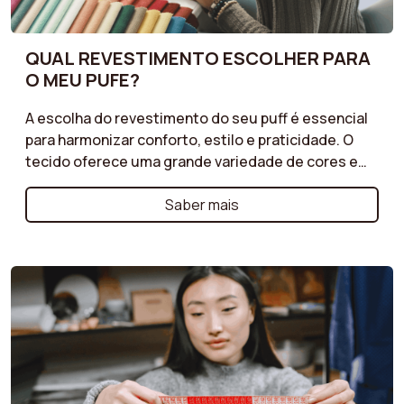
QUAL REVESTIMENTO ESCOLHER PARA
O MEU PUFE?
A escolha do revestimento do seu puff é essencial
para harmonizar conforto, estilo e praticidade. O
tecido oferece uma grande variedade de cores e
texturas, enquanto o veludo cotelê traz um toque
retrô. O veludo clássico é perfeito para um
Saber mais
ambiente chique, e o bouclé proporciona uma
sensação de conforto. Siga nossos conselhos para
escolher o revestimento que combina com sua
decoração!