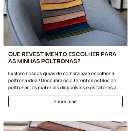
QUE REVESTIMENTO ESCOLHER PARA
AS MINHAS POLTRONAS?
Explore nossos guias de compra para escolher a
poltrona ideal! Descubra os diferentes estilos de
poltronas, os materiais disponíveis e os fatores a
serem considerados para garantir conforto ideal e
um design harmonioso. Poltrona cocktail, poltrona
Saber mais
de balanço ou talvez uma poltrona em bouclé?
Esses guias ajudarão você a fazer a escolha certa
com base em suas preferências pessoais e no seu
espaço.