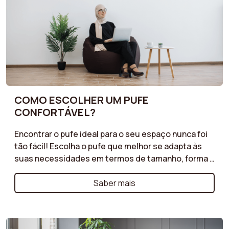
COMO ESCOLHER UM PUFE
CONFORTÁVEL?
Encontrar o pufe ideal para o seu espaço nunca foi
tão fácil! Escolha o pufe que melhor se adapta às
suas necessidades em termos de tamanho, forma e
funcionalidade. Pufe de veludo, pufe de bouclé,
pufe com arrumação... os nossos guias oferecem
Saber mais
conselhos práticos para selecionar o pufe que
complementará os seus móveis, oferecendo
simultaneamente utilidade prática e estética.