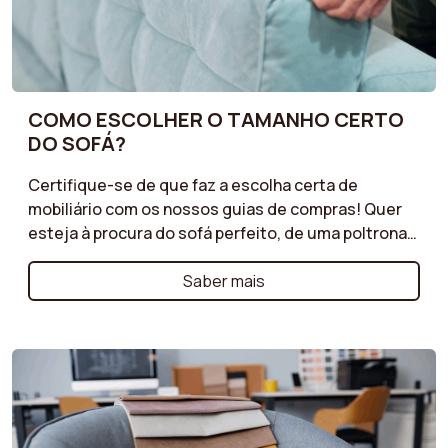
COMO ESCOLHER O TAMANHO CERTO
DO SOFÁ?
Certifique-se de que faz a escolha certa de
mobiliário com os nossos guias de compras! Quer
esteja à procura do sofá perfeito, de uma poltrona
confortável ou de um pufe prático, os nossos guias
oferecem conselhos valiosos para cada tipo de
Saber mais
móvel. Descubra os critérios essenciais a
considerar, tais como materiais, estilos, dimensões
e funcionalidades, para fazer as escolhas certas
que satisfaçam as suas necessidades e estilo de
vida. Os nossos guias são concebidos para o ajudar
a encontrar móveis ...