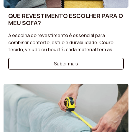
QUE REVESTIMENTO ESCOLHER PARA O
MEU SOFÁ?
A escolha do revestimento é essencial para
combinar conforto, estilo e durabilidade. Couro,
tecido, veludo ou bouclé: cada material tem as
suas vantagens. Opte pelo couro para um visual
intemporal e grande resistência, o tecido pela sua
Saber mais
versatilidade e inúmeras opções de cores, o veludo
pelo toque suave e elegante ou o bouclé pela
textura moderna e aconchegante. Descubra os
nossos conselhos para escolher o revestimento
que melhor se adapta ao seu estilo de vida e que vai
realçar a sua sala, garantindo conforto e
durabilidade para o seu sofá.