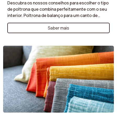
Descubra os nossos conselhos para escolher o tipo
de poltrona que combina perfeitamente com o seu
interior. Poltrona de balanço para um canto de
relaxamento, poltrona crapaud para um toque
elegante, ou poltrona club para um estilo
Saber mais
intemporal: ajudamo-lo a compreender as
especificidades de cada tipo. Dependendo das
suas necessidades de conforto e espaço, encontre
a poltrona que se integrará harmoniosamente na
sua decoração, trazendo caráter à sua sala. Faça a
escolha certa para um interior prático e elegante!