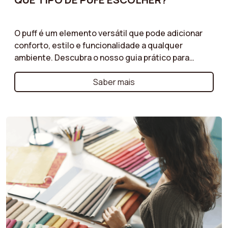
O puff é um elemento versátil que pode adicionar
conforto, estilo e funcionalidade a qualquer
ambiente. Descubra o nosso guia prático para
escolher o tipo de puff que atenderá às suas
necessidades. Seja que opte por um puff baú
Saber mais
oferecendo espaço de armazenamento extra, um
puff gigante para uma assento confortável e
descontraído, ou um puff de apoio para os pés para
acompanhar a sua poltrona, ajudamo-lo a fazer a
escolha certa.