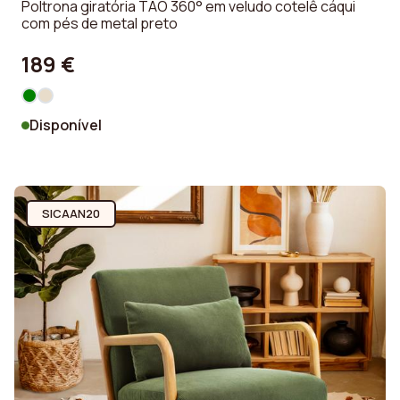
Poltrona giratória TAO 360° em veludo cotelê cáqui
com pés de metal preto
189 €
Disponível
SICAAN20