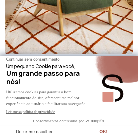
MARIE
Poltrona escandinava vintage MARIE em veludo cotelê
cáqui e madeira
199 €
+ 1 Cor
Disponível