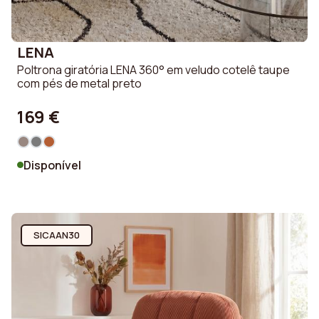
LENA
Poltrona giratória LENA 360° em veludo cotelê taupe
com pés de metal preto
169 €
Disponível
SICAAN30