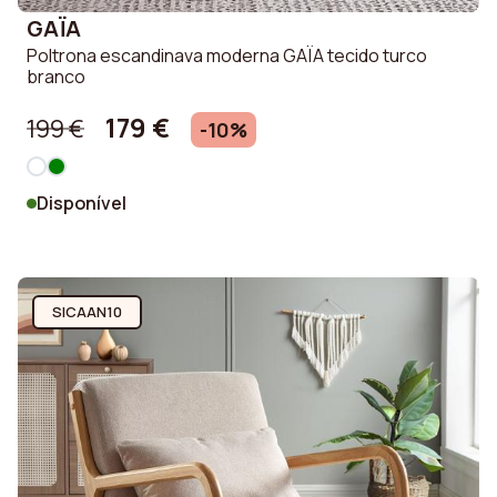
GAÏA
Poltrona escandinava moderna GAÏA tecido turco
branco
179 €
199 €
-10%
Disponível
SICAAN10