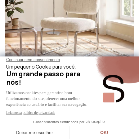
PAOLA
Poltrona estofada bege com pés cromados e tecido
chenille PAOLA
119 €