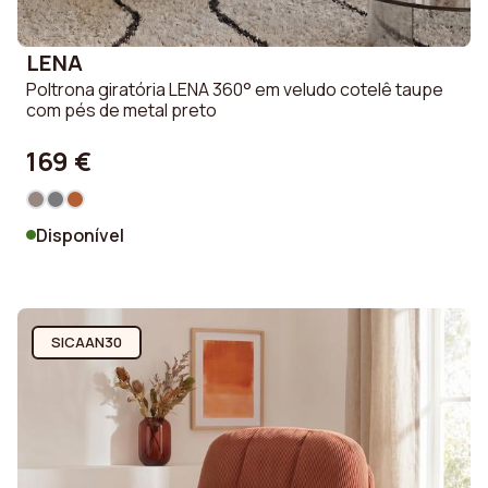
LENA
Poltrona giratória LENA 360° em veludo cotelê taupe
com pés de metal preto
169 €
Disponível
SICAAN30