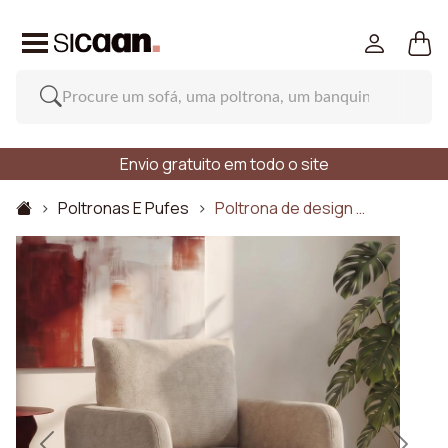
Envio gratuito em todo o site
Poltronas E Pufes
Poltrona de design …