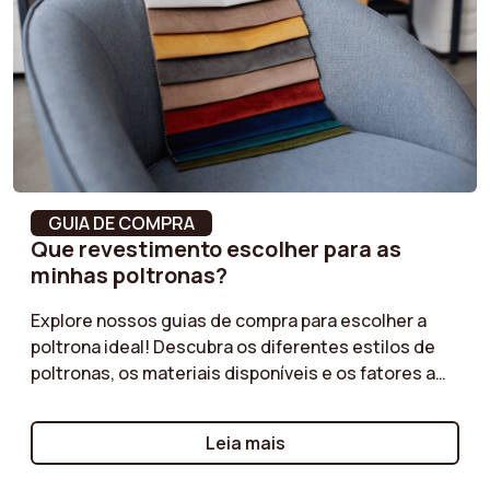
Densidade do
32 kg/m³
orçamento.
assento
Enchimento dos
Fibras sintéticas
braços
Altura dos braços
60 cm
Estrutura
Madeira maciça e
GUIA DE COMPRA
compensado
Que revestimento escolher para as
minhas poltronas?
Número de pessoas
1
Explore nossos guias de compra para escolher a
recomendado para
poltrona ideal! Descubra os diferentes estilos de
montagem
poltronas, os materiais disponíveis e os fatores a
serem considerados para garantir conforto ideal e
Altura
81 cm
um design harmonioso. Poltrona cocktail, poltrona
Leia mais
de balanço ou talvez uma poltrona em bouclé?
Enchimento do
Fibras sintéticas
Esses guias ajudarão você a fazer a escolha certa
encosto