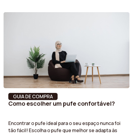
com base em suas preferências pessoais e no seu
espaço.
Largura do encosto
58 cm
Altura do encosto
44 cm
Altura dos pés
16 cm
Largura da almofada
58 cm
do encosto
Material dos pés
Aço
Tipo de produto
Poltrona
GUIA DE COMPRA
Como escolher um pufe confortável?
Profundidade do
44 cm
assento
Encontrar o pufe ideal para o seu espaço nunca foi
Estilo
Contemporâneo
tão fácil! Escolha o pufe que melhor se adapta às