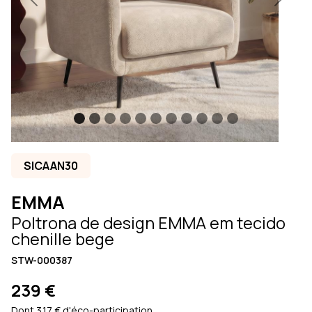
Previous
Next
SICAAN30
EMMA
Poltrona de design EMMA em tecido
chenille bege
STW-000387
239 €
Dont 3.17 € d'éco-participation