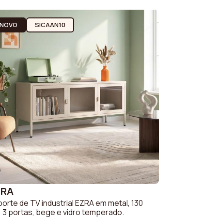
ido
Sofás Beige
ido bouclé
Sofá Laranja
NOVO
SICAAN10
o
Sofá cinzento
do cotelê
Sofá Branco
Sofá Verde
ZRA
orte de TV industrial EZRA em metal, 130
 3 portas, bege e vidro temperado.