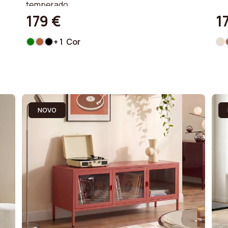
temperado.
179 €
1
+ 1 Cor
NOVO