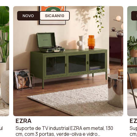
gares
Sofá Escandinavo
Sofá de Tec
gares
Sofá Vintage
Sofá em tec
NOVO
SICAAN10
Sofá de Linh
Sofá em velu
EZRA
E
ul
Suporte de TV industrial EZRA em metal, 130
Sup
cm, com 3 portas, verde-oliva e vidro
cm,