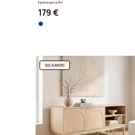
temperado.
179 €
SICAAN30