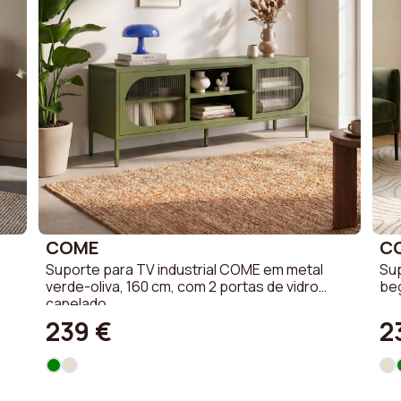
COME
C
Suporte para TV industrial COME em metal
Sup
verde-oliva, 160 cm, com 2 portas de vidro
beg
canelado.
239 €
2