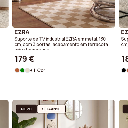
EZRA
E
Suporte de TV industrial EZRA em metal, 130
Sup
cm, com 3 portas, acabamento em terracota e
cm,
vidro temperado.
179 €
1
+ 1 Cor
NOVO
SICAAN20