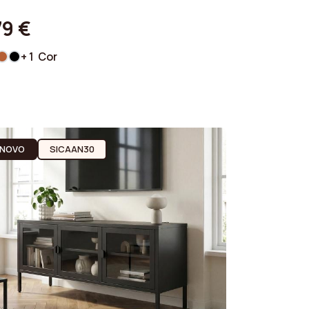
79 €
+ 1 Cor
NOVO
SICAAN30