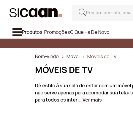
Produtos
Promoções
O Que Há De Novo
Ver Tudo 
Sofás
Bem-Vindo
Móvel
Móveis de TV
Poltronas E Pufes
MÓVEIS DE TV
Cadeira E Banco Alto
Dê estilo à sua sala de estar com um móvel
não serve apenas para acomodar sua tela: 
Móvel
So
para todos os interi…
Ver mais
Inspiração
Número d
O Que Há De Novo