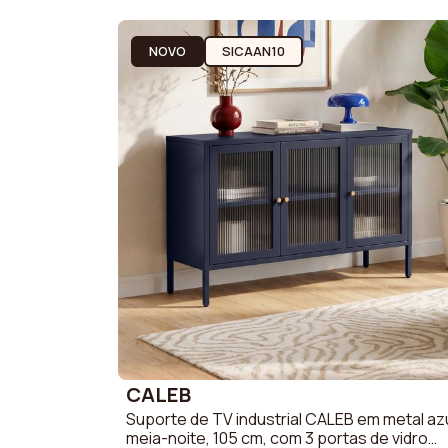
Sofá 3 lu
Promoções
Sofá 2 lu
NOVO
SICAAN10
Precisar De Ajuda
Minha Conta
CALEB
Suporte de TV industrial CALEB em metal az
meia-noite, 105 cm, com 3 portas de vidro