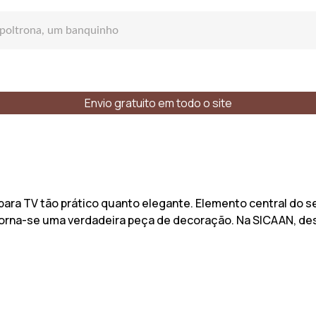
Envio gratuito em todo o site
Sofás
 para TV tão prático quanto elegante. Elemento central do 
torna-se uma verdadeira peça de decoração. Na SICAAN, d
fá reto
e lugares
Estilos
Materiais