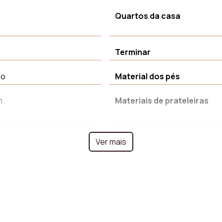
Quartos da casa
Terminar
do
Material dos pés
m
Materiais de prateleiras
 chão
Profundidade
Ver mais
Aviso prévio
a
Forma
Número de nichos