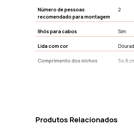
Número de pessoas
2
recomendado para montagem
Ilhós para cabos
Sim
Lida com cor
Doura
Comprimento dos nichos
54.8 c
Tipo de instalação
Para o
Altura
60 cm
Estilo
Caban
Produtos Relacionados
Garantia
2 an(s)