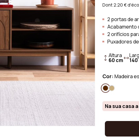
gares
Sofá Escandinavo
Sofá de Tec
Dont 2.20 € d'éco
gares
Sofá Vintage
Sofá em tec
2 portas de 
Sofá de Linh
Acabamento d
Sofá em velu
2 orifícios p
Puxadores de
Altura
Lar
60 cm
140
Cor:
Madeira e
Na sua casa a 