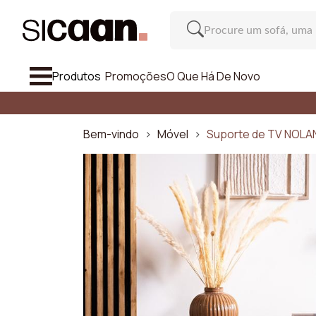
Produtos
Promoções
O Que Há De Novo
Ver Tudo 
Sofás
Bem-vindo
Móvel
Suporte de TV NOLAN
Poltronas E Pufes
Cadeira E Banco Alto
Móvel
So
Inspiração
Número d
O Que Há De Novo