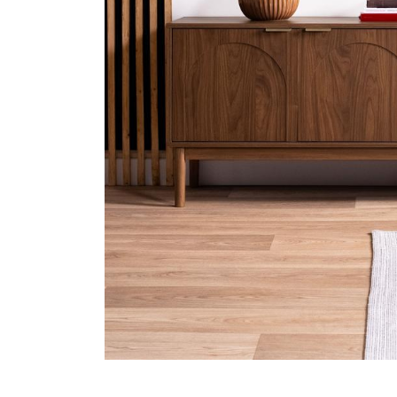
Sofá 3 lu
Promoções
Sofá 2 lu
Precisar De Ajuda
Minha Conta