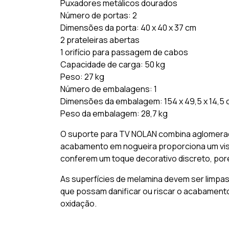
Puxadores metálicos dourados
Número de portas: 2
Dimensões da porta: 40 x 40 x 37 cm
2 prateleiras abertas
1 orifício para passagem de cabos
Capacidade de carga: 50 kg
Peso: 27 kg
Número de embalagens: 1
Dimensões da embalagem: 154 x 49,5 x 14,5
Peso da embalagem: 28,7 kg
O suporte para TV NOLAN combina aglomerado
acabamento em nogueira proporciona um vis
conferem um toque decorativo discreto, po
As superfícies de melamina devem ser limpa
que possam danificar ou riscar o acabamento.
oxidação.