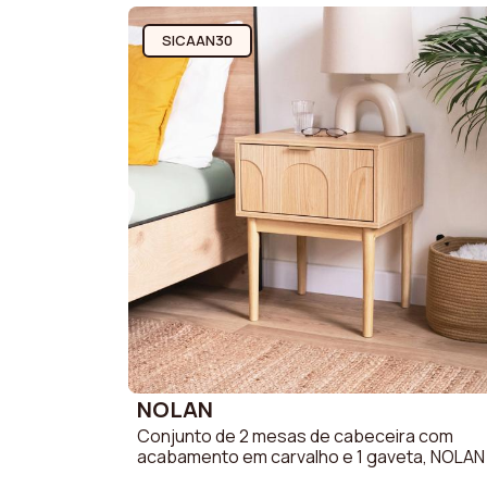
Elevável
Não
SICAAN30
Comprimento das portas
140 cm
Altura das portas
4 cm
Altura dos pés
20 cm
hora da assembléia
70 min
Material das portas
MDF de
Largura dos nichos
40 cm
Cor dos pés
Castan
NOLAN
Conjunto de 2 mesas de cabeceira com
acabamento em carvalho e 1 gaveta, NOLAN
Colecção
Nolan