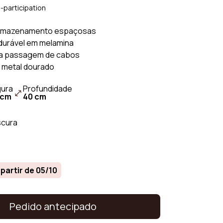
ido
Sofás Beige
-participation
ido bouclé
Sofá Laranja
armazenamento espaçosas
o
Sofá cinzento
urável em melamina
do cotelê
Sofá Branco
ara passagem de cabos
Sofá Verde
 metal dourado
gura
Profundidade
 cm
40 cm
scura
partir de 05/10
Pedido antecipado