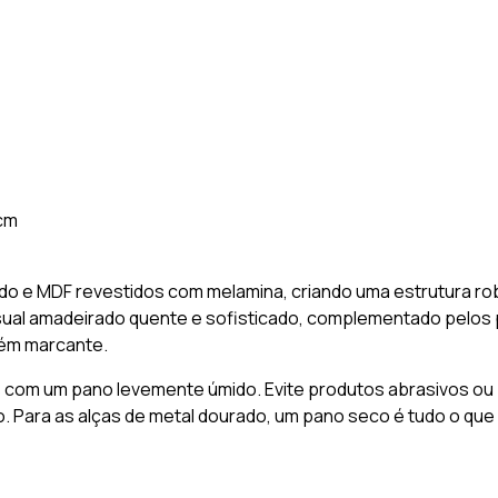
 cm
 e MDF revestidos com melamina, criando uma estrutura rob
ual amadeirado quente e sofisticado, complementado pelos 
rém marcante.
s com um pano levemente úmido. Evite produtos abrasivos ou
 Para as alças de metal dourado, um pano seco é tudo o que é