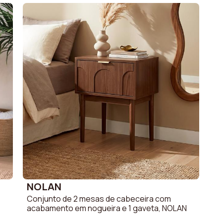
Número de portas
Largura das portas
Largura
Peso do produto
Material de manuseio
 15 mm e melamina
Carga máxima suportada
Altura dos nichos
ho escuro
Estrutura
NOLAN
Conjunto de 2 mesas de cabeceira com
acabamento em nogueira e 1 gaveta, NOLAN
Cor