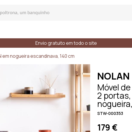
Envio gratuito em todo o site
Sofás
 em nogueira escandinava, 140 cm
NOLAN
Móvel de
2 portas
fá reto
nogueira
STW-000353
e lugares
Estilos
Materiais
179 €