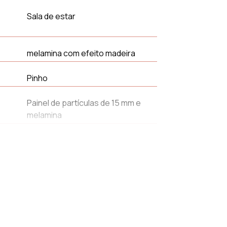
Sala de estar
melamina com efeito madeira
Pinho
Painel de partículas de 15 mm e
melamina
40 cm
Sim
Retangular
4