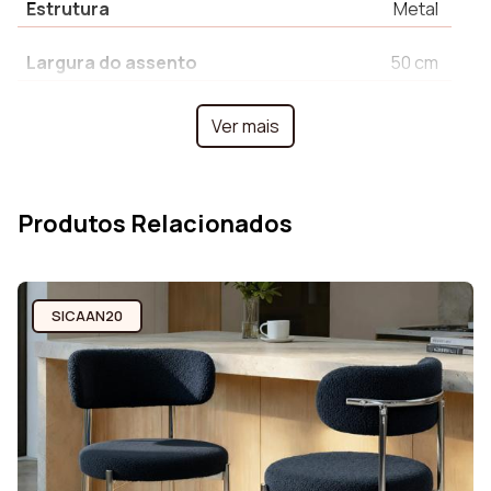
Estrutura
Metal
Largura do assento
50 cm
Profundidade do
51 cm
Ver mais
assento
Altura máxima
79.5 cm
Produtos Relacionados
Forma dos pés
Redondo
Profundidade
51.5 cm
SICAAN20
hora da assembléia
25 min
Altura dos pés
72 cm
Número de pessoas
1