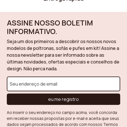
Enchimento do
Espuma de poliuretano
encosto
ASSINE NOSSO BOLETIM
Colecção
Nova
INFORMATIVO.
Quartos da casa
Sala de jantar
Seja um dos primeiros a descobrir os nossos novos
modelos de poltronas, sofás e pufes em kit! Assine a
Resistência ao pilling
4 = Ligeiro pilling
nossa newsletter para ser informado sobre as
últimas novidades, ofertas especiais e conselhos de
Garantia
2 an(s)
design. Não perca nada.
Lote
2
Densidade do
24 kg/m³
eu me registro
encosto
Ao inserir o seu endereço no campo acima, você concorda
Material dos pés
Metal
em receber nossas propostas por e-mail e aceita que seus
dados sejam processados de acordo com nossos Termos