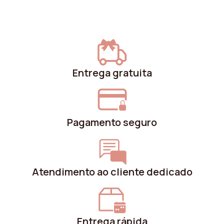
Altura ajustável
Não
Empilhável
Não
Altura mínima
79.5 cm
Entrega gratuita
Carga máxima
150 kg
suportada
Resistência à
20000 cycles
Pagamento seguro
abrasão (Martindale)
Tipo de produto
Cadeira
Atendimento ao cliente dedicado
Cor dos pés
Cromado
Solidez da cor
Nível 4-5
Entrega rápida