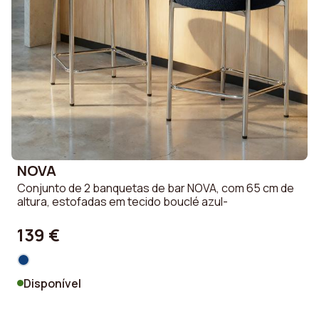
recomendado para
montagem
Revestimento
Bouclé
Montagem
Sim
necessária
Baú de Arrumação
Não
NOVA
Capa amovível
Não
Conjunto de 2 banquetas de bar NOVA, com 65 cm de
altura, estofadas em tecido bouclé azul-
Manual de instruções
Sim
de montagem
139 €
Almofada amovível
Não
Disponível
Dobrável
Não